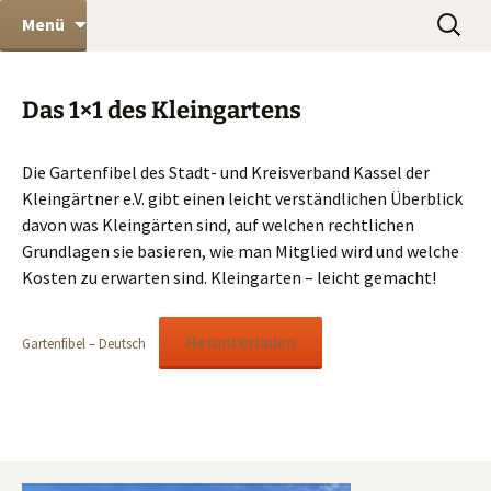
Kleingartenverein Dönche e.V. in Kassel
Zum
Suchen
KGV Dönche e.V.
Menü
Inhalt
nach:
springen
Das 1×1 des Kleingartens
Die Gartenfibel des Stadt- und Kreisverband Kassel der
Kleingärtner e.V. gibt einen leicht verständlichen Überblick
davon was Kleingärten sind, auf welchen rechtlichen
Grundlagen sie basieren, wie man Mitglied wird und welche
Kosten zu erwarten sind. Kleingarten – leicht gemacht!
Herunterladen
Gartenfibel – Deutsch