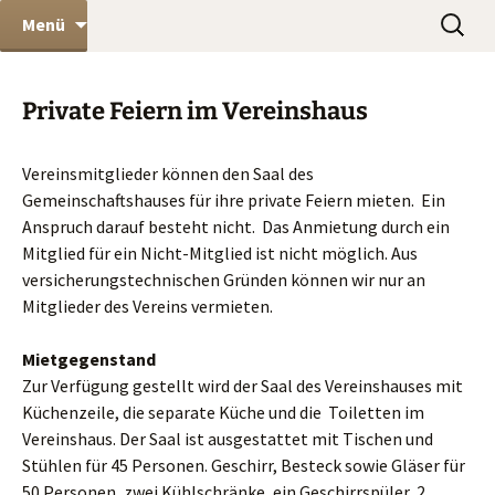
Kleingartenverein Dönche e.V. in Kassel
Zum
Suchen
KGV Dönche e.V.
Menü
Inhalt
nach:
springen
Private Feiern im Vereinshaus
Vereinsmitglieder können den Saal des
Gemeinschaftshauses für ihre private Feiern mieten. Ein
Anspruch darauf besteht nicht. Das Anmietung durch ein
Mitglied für ein Nicht-Mitglied ist nicht möglich. Aus
versicherungstechnischen Gründen können wir nur an
Mitglieder des Vereins vermieten.
Mietgegenstand
Zur Verfügung gestellt wird der Saal des Vereinshauses mit
Küchenzeile, die separate Küche und die Toiletten im
Vereinshaus. Der Saal ist ausgestattet mit Tischen und
Stühlen für 45 Personen. Geschirr, Besteck sowie Gläser für
50 Personen, zwei Kühlschränke, ein Geschirrspüler, 2