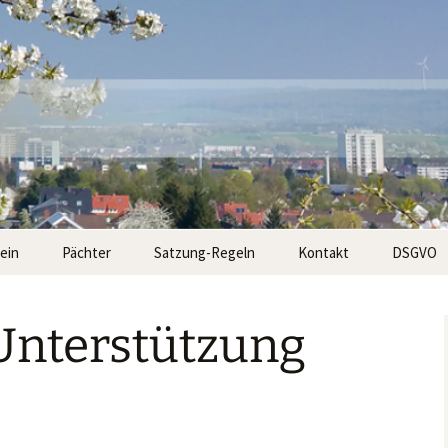
n Kassel
e e.V.
ein
Pächter
Satzung-Regeln
Kontakt
DSGVO
rstand
Gemeinschaftsarbeit
Anfahrt
Unterstützung
 des Kleingartens
Fachberatung
Düngemittel
Kontakt
e
Bauen
Historische Karten
Obstbäume
Private Feiern im
Apfelbaumschädlinge
Vereinshaus
und deren Bekämpfung