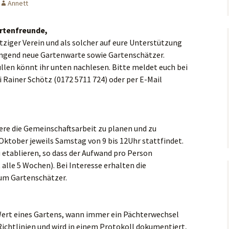
Annett
Kündigen
Äpfel: anders spritzen
rtenfreunde,
ütziger Verein und als solcher auf eure Unterstützung
Kompost
ringend neue Gartenwarte sowie Gartenschätzer.
llen könnt ihr unten nachlesen. Bitte meldet euch bei
Vegan gärtnern
 Rainer Schötz (0172 5711 724) oder per E-Mail
Naturgartentipps
Gartenteich im
Kleingarten?
re die Gemeinschaftsarbeit zu planen und zu
Oktober jeweils Samstag von 9 bis 12Uhr stattfindet.
Insekten im Garten
u etablieren, so dass der Aufwand pro Person
fördern
 alle 5 Wochen). Bei Interesse erhalten die
Hilfe – wo gibt es Tipps?
um Gartenschätzer.
Wert eines Gartens, wann immer ein Pächterwechsel
Richtlinien und wird in einem Protokoll dokumentiert,