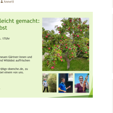
Annett
Kündigen
Äpfel: anders spritzen
Kompost
Vegan gärtnern
Naturgartentipps
Gartenteich im
Kleingarten?
Insekten im Garten
fördern
Hilfe – wo gibt es Tipps?