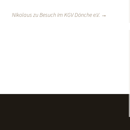
Nikolaus zu Besuch im KGV Dönche e.V.
→