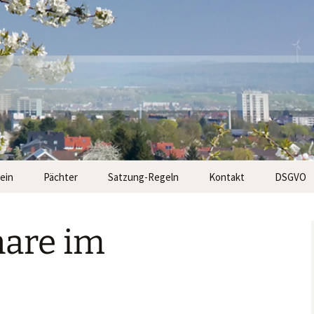
n Kassel
e e.V.
ein
Pächter
Satzung-Regeln
Kontakt
DSGVO
rstand
Gemeinschaftsarbeit
Anfahrt
are im
 des Kleingartens
Fachberatung
Düngemittel
Kontakt
e
Bauen
Historische Karten
Obstbäume
Private Feiern im
Apfelbaumschädlinge
Vereinshaus
und deren Bekämpfung