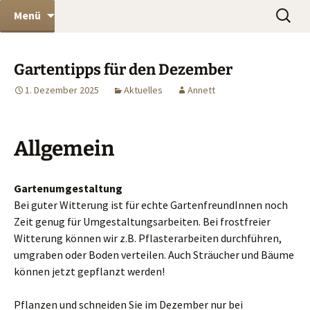
Kleingartenverein Dönche e.V. in Kassel
Zum
Suchen
KGV Dönche e.V.
Menü
Inhalt
nach:
springen
Gartentipps für den Dezember
1. Dezember 2025
Aktuelles
Annett
Allgemein
Gartenumgestaltung
Bei guter Witterung ist für echte GartenfreundInnen noch
Zeit genug für Umgestaltungsarbeiten. Bei frostfreier
Witterung können wir z.B. Pflasterarbeiten durchführen,
umgraben oder Boden verteilen. Auch Sträucher und Bäume
können jetzt gepflanzt werden!
Pflanzen und schneiden Sie im Dezember nur bei